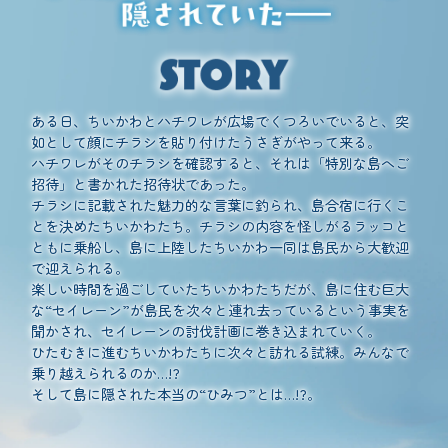
ある日、ちいかわとハチワレが広場でくつろいでいると、突
如として顔にチラシを貼り付けたうさぎがやって来る。
ハチワレがそのチラシを確認すると、それは「特別な島へご
招待」と書かれた招待状であった。
チラシに記載された魅力的な言葉に釣られ、島合宿に行くこ
とを決めたちいかわたち。
チラシの内容を怪しがるラッコと
ともに乗船し、島に上陸したちいかわ一同は島民から大歓迎
で迎えられる。
楽しい時間を過ごしていたちいかわたちだが、
島に住む巨大
な“セイレーン”が島民を次々と連れ去っているという事実を
聞かされ、
セイレーンの討伐計画に巻き込まれていく。
ひたむきに進むちいかわたちに次々と訪れる試練。みんなで
乗り越えられるのか…!?
そして島に隠された本当の“ひみつ”とは…!?。