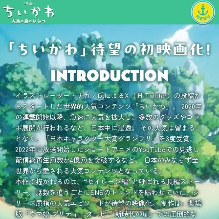
NEWS
THEATERS
イラストレーター・ナガノ氏によるX（旧 Twitter）の投稿か
らスタートした世界的人気コンテンツ「ちいかわ」。
2020年
MESSAGE
の連載開始以降、急速に人気を拡大し、多数のグッズやコラ
ボ展開が行われるなど、日本中に浸透。
その人気は留まるこ
INTRODUCTION
となく、「日本キャラクター大賞グランプリ」を3度受賞、
2022年に放送開始したショートアニメのYouTubeでの見逃し
STORY
配信総再生回数が4億回を突破するなど、
日本のみならず全
世界から愛される人気コンテンツとなっている。
CHARACTERS
本作で描かれるのは、“セイレーン編”と呼ばれる長編ストー
リー。
話数を追うごとにSNSのトレンドを賑わせていた、シ
OFFICIAL INTERVIEW
リーズ屈指の人気エピソードが待望の映像化。
制作は、劇場
版『ウマ娘 プリティーダービー 新時代の扉』での圧倒的な