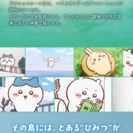
DOWNLOAD
アクションシーンなど、
ハイクオリティなアニメーションが
評判のサイピク。
ナガノ氏の完全監修のもと、ちいかわたちの冒険が壮大な音
MOVIE
楽と迫力の映像で描かれる。
OFFICIAL SNS